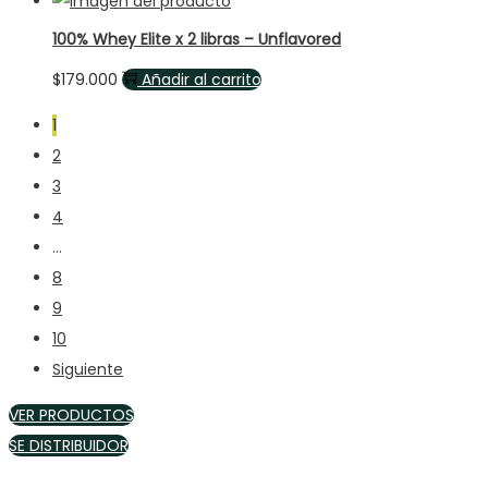
100% Whey Elite x 2 libras – Unflavored
$
179.000
Añadir al carrito
1
2
3
4
…
8
9
10
Siguiente
VER PRODUCTOS
SE DISTRIBUIDOR