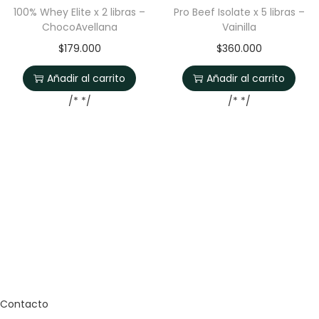
100% Whey Elite x 2 libras –
Pro Beef Isolate x 5 libras –
ChocoAvellana
Vainilla
$
179.000
$
360.000
Añadir al carrito
Añadir al carrito
/* */
/* */
Contacto