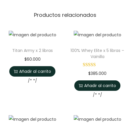
Productos relacionados
Titan Army x 2 libras
100% Whey Elite x 5 libras –
Vainilla
$
60.000
Añadir al carrito
$
385.000
/* */
Añadir al carrito
/* */