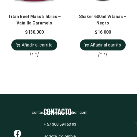
Titan Beef Mass 5 libras –
Shaker 600ml Vitanas –
Vainilla Caramelo
Negro
$
130.000
$
16.000
Añadir al carrito
Añadir al carrito
/* */
/* */
Contacto
contacto@newlabnutrition.com
T
+ 57 300 594 63 93
Bogotá, Colombia