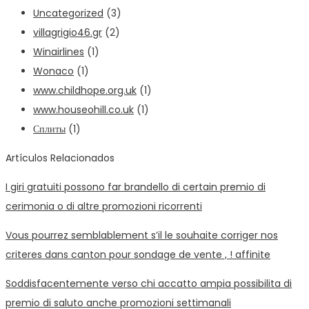
Uncategorized
(3)
villagrigio46.gr
(2)
Winairlines
(1)
Wonaco
(1)
www.childhope.org.uk
(1)
www.houseohill.co.uk
(1)
Сплиты
(1)
Artículos Relacionados
I giri gratuiti possono far brandello di certain premio di
cerimonia o di altre promozioni ricorrenti
Vous pourrez semblablement s’il le souhaite corriger nos
criteres dans canton pour sondage de vente , ! affinite
Soddisfacentemente verso chi accatto ampia possibilita di
premio di saluto anche promozioni settimanali