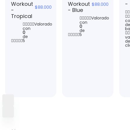
Workout
Workout
-
$
88.000
$
88.000
-
- Blue
Tropical
Valorado
c
con
Valorado
de
0
con
ba
de
0
5
de
va
5
de
cl