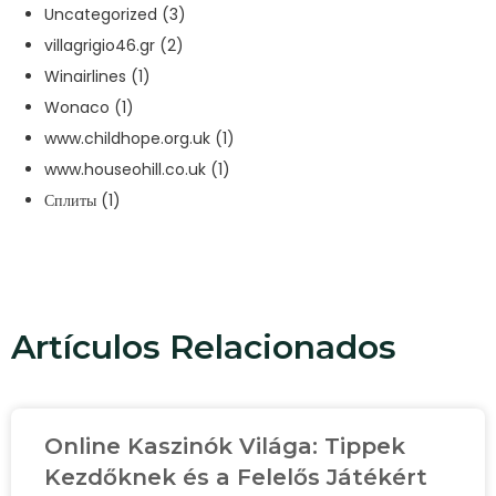
Uncategorized
(3)
villagrigio46.gr
(2)
Winairlines
(1)
Wonaco
(1)
www.childhope.org.uk
(1)
www.houseohill.co.uk
(1)
Сплиты
(1)
Artículos Relacionados
Online Kaszinók Világa: Tippek
Kezdőknek és a Felelős Játékért