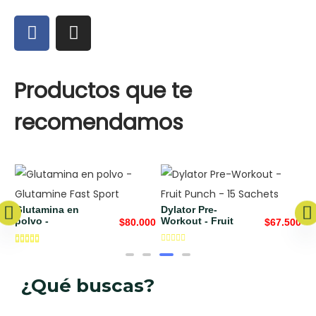
Productos que te
recomendamos
lutamina en
Dylator Pre-
Dylator
olvo -
Workout - Fruit
Workou
$
80.000
$
67.500
Tropic
¿Qué buscas?