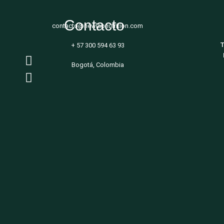
Contacto
contacto@newlabnutrition.com
T
+ 57 300 594 63 93
Bogotá, Colombia